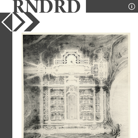
YEAR
1910
PUBLICATION
Les Grands Prix de Rome
DESIGNER
Felix Dumail
TYPE
Plan
Full Citation
Felix Dumail. Les Grands Prix de Rome
v.5 1910, 15