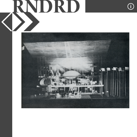
YEAR
1966
PUBLICATION
Calli
DESIGNER
M. R. R. Kliks
TYPE
Model
Full Citation
M. R. R. Kliks. Calli. 24 1966, 31