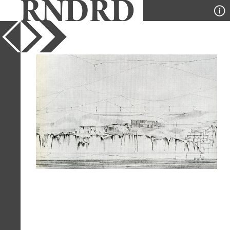
YEAR
1963
PUBLICATION
Casabella
DESIGNER
Vittorio Gregotti
TYPE
Elevation
Full Citation
Vittorio Gregotti. Casabella 276 1963,
32