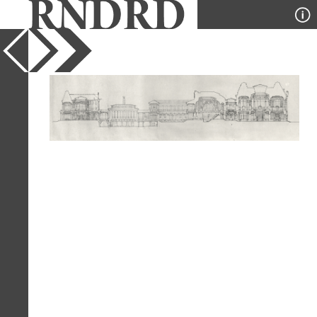
YEAR
1908
PUBLICATION
Les Grands Prix de Rome
DESIGNER
Maurice Boutterin
TYPE
Section
Full Citation
Maurice Boutterin. Les Grands Prix de
Rome v.5 1908, 14